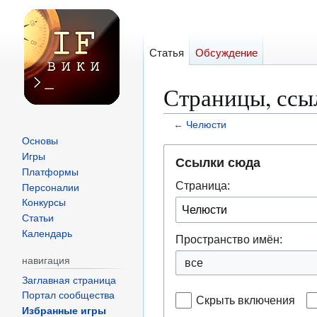
Статья
Обсуждение
Страницы, ссы
←
Челюсти
Основы
Перейти
Перейти
Игры
Ссылки сюда
к
к
Платформы
Страница:
навигации
поиску
Персоналии
Конкурсы
Статьи
Календарь
Пространство имён:
навигация
все
Заглавная страница
Портал сообщества
Скрыть включения
Избранные игры