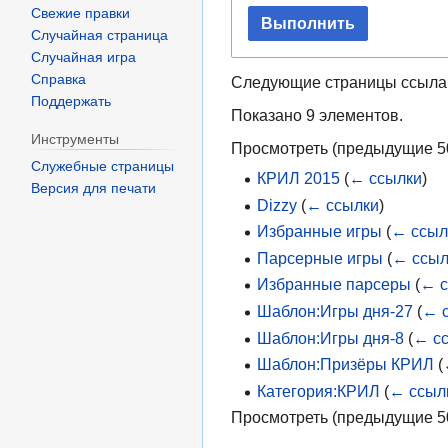
Свежие правки
Выполнить
Случайная страница
Случайная игра
Справка
Следующие страницы ссыла
Поддержать
Показано 9 элементов.
Инструменты
Просмотреть (
предыдущие 5
Служебные страницы
КРИЛ 2015
(
← ссылки
)
Версия для печати
Dizzy
(
← ссылки
)
Избранные игры
(
← ссыл
Парсерные игры
(
← ссыл
Избранные парсеры
(
← с
Шаблон:Игры дня-27
(
← 
Шаблон:Игры дня-8
(
← с
Шаблон:Призёры КРИЛ
(
Категория:КРИЛ
(
← ссыл
Просмотреть (
предыдущие 5