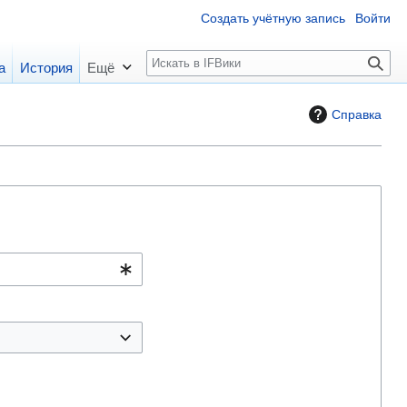
Создать учётную запись
Войти
П
а
История
Ещё
о
и
Справка
с
к