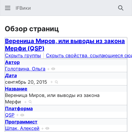
IFВики
Най
Обзор страниц
Вереница Миров, или выводы из закона
Мерфи (QSP)
Скрыть группы
Скрыть свойства, ссылающиеся сю
Автор
Голотвина, Ольга
+
Дата
сентябрь 20, 2015
+
Название
Вереница Миров, или выводы из закона
Мерфи
+
Платформа
QSP
+
Программист
Шпак, Алексей
+