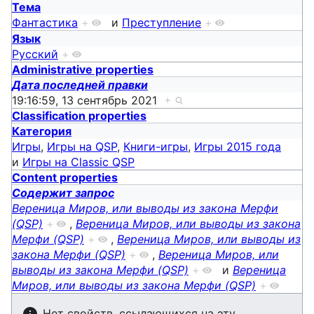
Тема
Фантастика
+
и
Преступление
+
Язык
Русский
+
Administrative properties
Дата последней правки
19:16:59, 13 сентябрь 2021
+
Classification properties
Категория
Игры
,
Игры на QSP
,
Книги-игры
,
Игры 2015 года
и
Игры на Classic QSP
Content properties
Содержит запрос
Вереница Миров, или выводы из закона Мерфи
(QSP)
+
,
Вереница Миров, или выводы из закона
Мерфи (QSP)
+
,
Вереница Миров, или выводы из
закона Мерфи (QSP)
+
,
Вереница Миров, или
выводы из закона Мерфи (QSP)
+
и
Вереница
Миров, или выводы из закона Мерфи (QSP)
+
Нет свойств, ссылающихся на эту