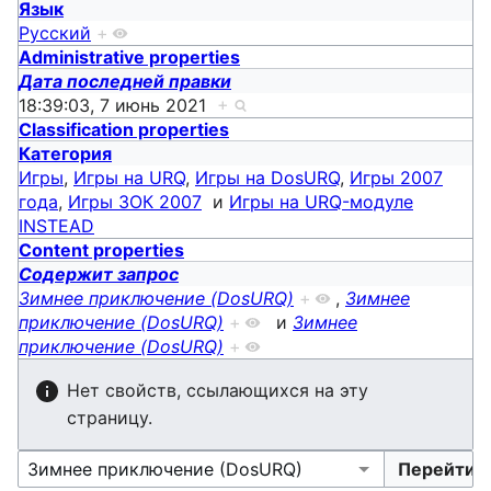
Язык
Русский
+
Administrative properties
Дата последней правки
18:39:03, 7 июнь 2021
+
Classification properties
Категория
Игры
,
Игры на URQ
,
Игры на DosURQ
,
Игры 2007
года
,
Игры ЗОК 2007
и
Игры на URQ-модуле
INSTEAD
Content properties
Содержит запрос
Зимнее приключение (DosURQ)
+
,
Зимнее
приключение (DosURQ)
+
и
Зимнее
приключение (DosURQ)
+
Нет свойств, ссылающихся на эту
страницу.