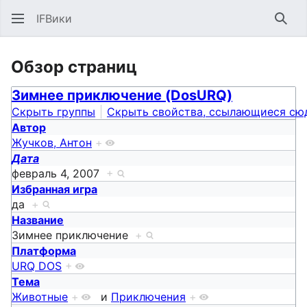
IFВики
Най
Обзор страниц
Зимнее приключение (DosURQ)
Скрыть группы
Скрыть свойства, ссылающиеся сю
Автор
Жучков, Антон
+
Дата
февраль 4, 2007
+
Избранная игра
да
+
Название
Зимнее приключение
+
Платформа
URQ DOS
+
Тема
Животные
+
и
Приключения
+