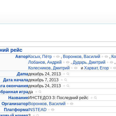
ний рейс
Автор
Косых, Пётр
+
,
Воронков, Василий
+
,
Ко
Лобанов, Андрей
+
,
Дударь, Дмитрий
+
Колесников, Дмитрий
+
и
Харват, Егор
+
Дата
декабрь 24, 2013
+
Дата начала
декабрь 7, 2013
+
ата окончания
декабрь 24, 2013
+
збранная игра
да
+
Название
ИНСТЕДОЗ 3: Последний рейс
+
Организатор
Воронков, Василий
+
Платформа
INSTEAD
+
дковый номер
3
+