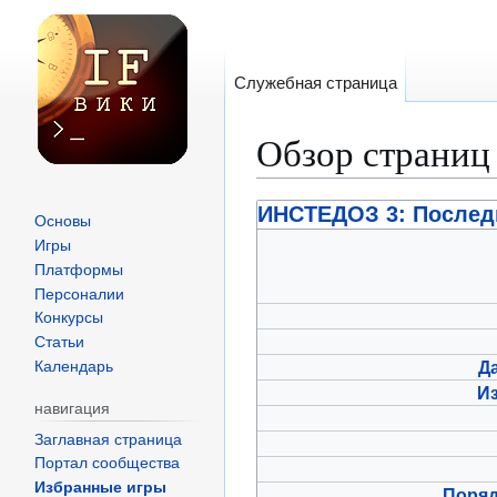
Служебная страница
Обзор страниц
Перейти
Перейти
ИНСТЕДОЗ 3: Послед
Основы
к
к
Игры
навигации
поиску
Платформы
Персоналии
Конкурсы
Статьи
Д
Календарь
И
навигация
Заглавная страница
Портал сообщества
Избранные игры
Поря