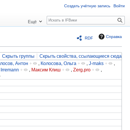
Создать учётную запись
Войти
П
Ещё
о
и
Справка
RDF
с
к
Скрыть группы
Скрыть свойства, ссылающиеся сюда
лосов, Антон
+
,
Колосова, Ольга
+
,
J-maks
+
,
,
Irremann
+
,
Максим Клиш
+
,
Zerg.pro
+
,