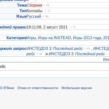
Тема
Сборник
+
Тип
Коллабы
+
Язык
Русский
+
едней правки
18:11:08, 2 август 2021
+
Категория
Игры
,
Игры на INSTEAD
,
Игры 2013 года
,
20
ержит запрос
ИНСТЕДОЗ 3: Последний рейс
+
,
ИНСТЕДО
рейс
+
и
ИНСТЕДОЗ 3: Последний рейс
+
Ин
О IFВики
Отказ от ответственности
Мобильная версия