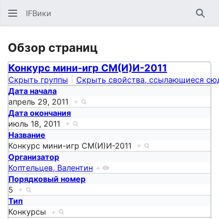
IFВики
Най
Обзор страниц
Конкурс мини-игр СМ(И)И-2011
Скрыть группы
Скрыть свойства, ссылающиеся сю
Дата начала
апрель 29, 2011
+
Дата окончания
июль 18, 2011
+
Название
Конкурс мини-игр СМ(И)И-2011
+
Организатор
Коптельцев, Валентин
+
Порядковый номер
5
+
Тип
Конкурсы
+