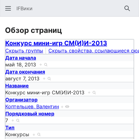
IFВики
Най
Обзор страниц
Конкурс мини-игр СМ(И)И-2013
Скрыть группы
Скрыть свойства, ссылающиеся сю
Дата начала
май 18, 2013
+
Дата окончания
август 7, 2013
+
Название
Конкурс мини-игр СМ(И)И-2013
+
Организатор
Коптельцев, Валентин
+
Порядковый номер
7
+
Тип
Конкурсы
+