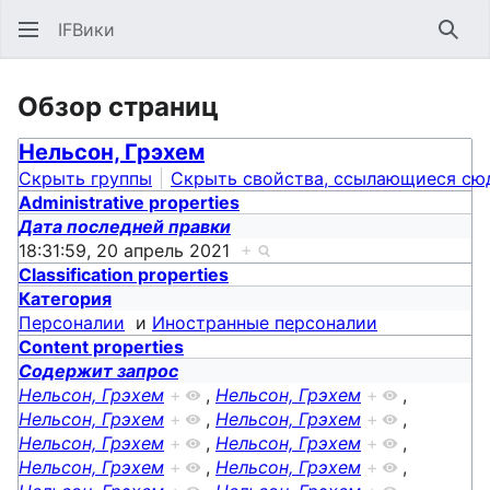
IFВики
Най
Обзор страниц
Нельсон, Грэхем
Скрыть группы
Скрыть свойства, ссылающиеся сю
Administrative properties
Дата последней правки
18:31:59, 20 апрель 2021
+
Classification properties
Категория
Персоналии
и
Иностранные персоналии
Content properties
Содержит запрос
Нельсон, Грэхем
+
,
Нельсон, Грэхем
+
,
Нельсон, Грэхем
+
,
Нельсон, Грэхем
+
,
Нельсон, Грэхем
+
,
Нельсон, Грэхем
+
,
Нельсон, Грэхем
+
,
Нельсон, Грэхем
+
,