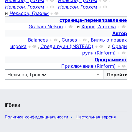
Нельсон, Грэхем
+
,
Нельсон, Грэхем
+
,
Нельсон, Грэхем
+
,
Нельсон, Грэхем
+
и
Нельсон, Грэхем
+
страница-перенаправление
Graham Nelson
+
и
Хорнс, Анжела
+
Автор
Balances
+
,
Curses
+
,
Билль о правах
игрока
+
,
Среди руин (INSTEAD)
+
и
Среди
руин (RInform)
+
Программист
Приключение (RInform)
+
IFВики
Политика конфиденциальности
Настольная версия