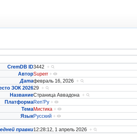
CremDB ID
3442
+
Автор
Superr
+
Дата
февраль 16, 2026
+
есто ЗОК 2026
29
+
Название
Страница Аввадона
+
Платформа
Ren'Py
+
Тема
Мистика
+
Язык
Русский
+
едней правки
12:28:12, 1 апрель 2026
+