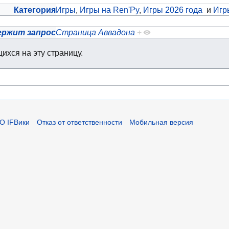
Категория
Игры
,
Игры на Ren'Py
,
Игры 2026 года
и
Игр
ержит запрос
Страница Аввадона
+
ихся на эту страницу.
О IFВики
Отказ от ответственности
Мобильная версия