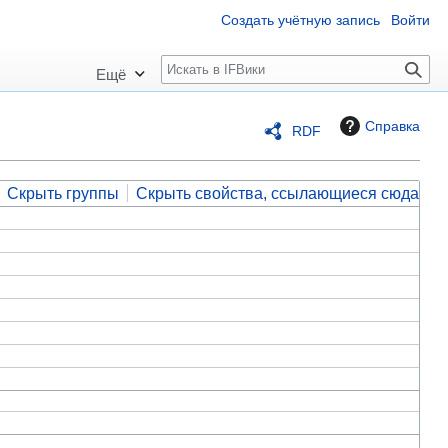
Создать учётную запись
Войти
П
Ещё
о
и
Справка
RDF
с
к
Скрыть группы
Скрыть свойства, ссылающиеся сюда