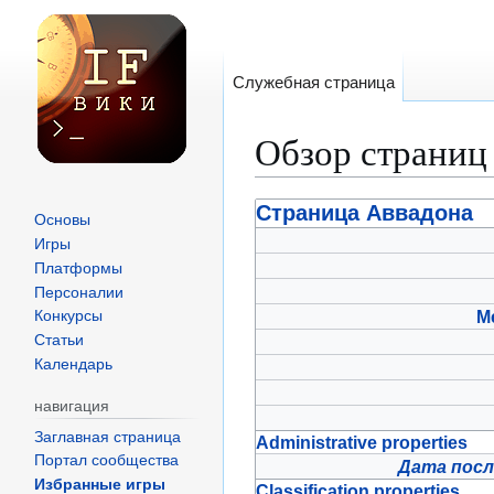
Служебная страница
Обзор страниц
Перейти
Перейти
Страница Аввадона
Основы
к
к
Игры
навигации
поиску
Платформы
Персоналии
М
Конкурсы
Статьи
Календарь
навигация
Заглавная страница
Administrative properties
Портал сообщества
Дата посл
Избранные игры
Classification properties