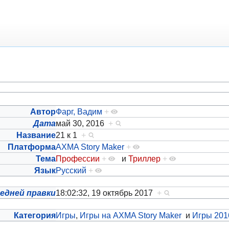
Автор
Фарг, Вадим
+
Дата
май 30, 2016
+
Название
21 к 1
+
Платформа
AXMA Story Maker
+
Тема
Профессии
+
и
Триллер
+
Язык
Русский
+
едней правки
18:02:32, 19 октябрь 2017
+
Категория
Игры
,
Игры на AXMA Story Maker
и
Игры 201