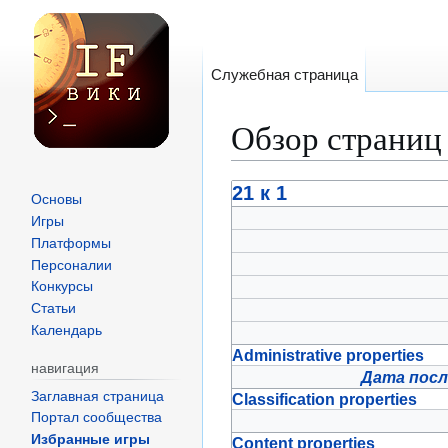
Служебная страница
Обзор страниц
Перейти
Перейти
21 к 1
Основы
к
к
Игры
навигации
поиску
Платформы
Персоналии
Конкурсы
Статьи
Календарь
Administrative properties
навигация
Дата посл
Заглавная страница
Classification properties
Портал сообщества
Избранные игры
Content properties