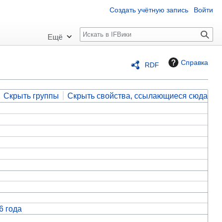
Создать учётную запись
Войти
П
Ещё
о
и
Справка
RDF
с
к
Скрыть группы
Скрыть свойства, ссылающиеся сюда
6 года