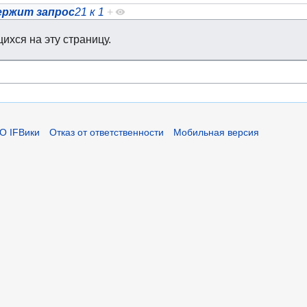
ержит запрос
21 к 1
+
ихся на эту страницу.
О IFВики
Отказ от ответственности
Мобильная версия