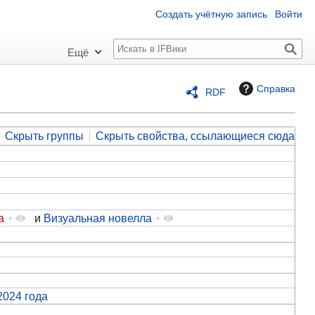
Создать учётную запись
Войти
П
Ещё
о
и
Справка
RDF
с
к
Скрыть группы
Скрыть свойства, ссылающиеся сюда
а
+
и
Визуальная новелла
+
2024 года