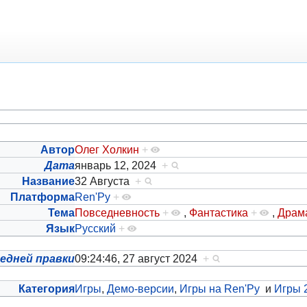
Автор
Олег Холкин
+
Дата
январь 12, 2024
+
Название
32 Августа
+
Платформа
Ren'Py
+
Тема
Повседневность
+
,
Фантастика
+
,
Драм
Язык
Русский
+
едней правки
09:24:46, 27 август 2024
+
Категория
Игры
,
Демо-версии
,
Игры на Ren'Py
и
Игры 