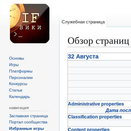
Служебная страница
Обзор страниц
Перейти
Перейти
32 Августа
Основы
к
к
Игры
навигации
поиску
Платформы
Персоналии
Конкурсы
Статьи
Календарь
Administrative properties
навигация
Дата посл
Заглавная страница
Classification properties
Портал сообщества
Избранные игры
Content properties