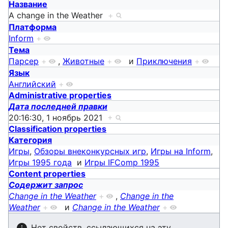
Название
A change in the Weather
+
Платформа
Inform
+
Тема
Парсер
+
,
Животные
+
и
Приключения
+
Язык
Английский
+
Administrative properties
Дата последней правки
20:16:30, 1 ноябрь 2021
+
Classification properties
Категория
Игры
,
Обзоры внеконкурсных игр
,
Игры на Inform
,
Игры 1995 года
и
Игры IFComp 1995
Content properties
Содержит запрос
Change in the Weather
+
,
Change in the
Weather
+
и
Change in the Weather
+
Нет свойств, ссылающихся на эту