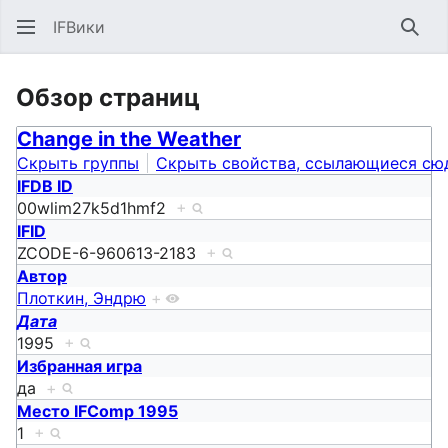
IFВики
Най
Обзор страниц
Change in the Weather
Скрыть группы
Скрыть свойства, ссылающиеся сю
IFDB ID
00wlim27k5d1hmf2
+
IFID
ZCODE-6-960613-2183
+
Автор
Плоткин, Эндрю
+
Дата
1995
+
Избранная игра
да
+
Место IFComp 1995
1
+