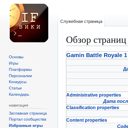
Служебная страница
Обзор страниц
Перейти
Перейти
Gamin Battle Royale 1
Основы
к
к
Игры
навигации
поиску
Д
Платформы
Персоналии
Конкурсы
Статьи
Administrative properties
Календарь
Дата посл
навигация
Classification properties
Заглавная страница
Портал сообщества
Content properties
Избранные игры
Сод