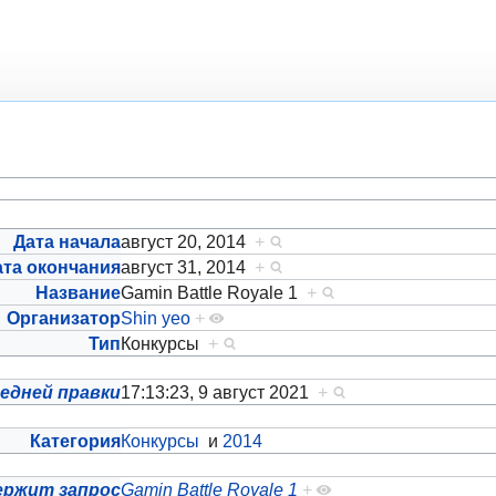
Дата начала
август 20, 2014
+
ата окончания
август 31, 2014
+
Название
Gamin Battle Royale 1
+
Организатор
Shin yeo
+
Тип
Конкурсы
+
едней правки
17:13:23, 9 август 2021
+
Категория
Конкурсы
и
2014
ержит запрос
Gamin Battle Royale 1
+