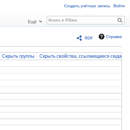
Создать учётную запись
Войти
П
Ещё
о
и
Справка
RDF
с
к
Скрыть группы
Скрыть свойства, ссылающиеся сюда