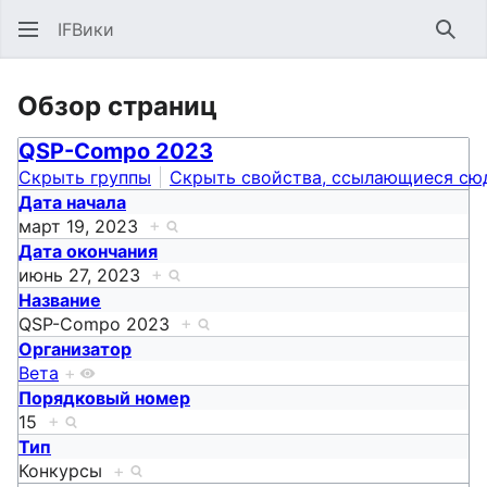
IFВики
Най
Обзор страниц
QSP-Compo 2023
Скрыть группы
Скрыть свойства, ссылающиеся сю
Дата начала
март 19, 2023
+
Дата окончания
июнь 27, 2023
+
Название
QSP-Compo 2023
+
Организатор
Вета
+
Порядковый номер
15
+
Тип
Конкурсы
+