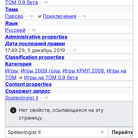
ТОМ 0.9 бета
+
Тема
Парсер
+
и
Приключения
+
Язык
Русский
+
Administrative properties
Дата последней правки
17:49:29, 5 декабрь 2019
+
Classification properties
Категория
Игры
,
Игры 2009 года
,
Игры КРИЛ 2009
,
Игры на
ТОМ
и
Игры на ТОМ 0.9 бета
Content properties
Содержит запрос
Speleologist II
+
Нет свойств, ссылающихся на эту
страницу.