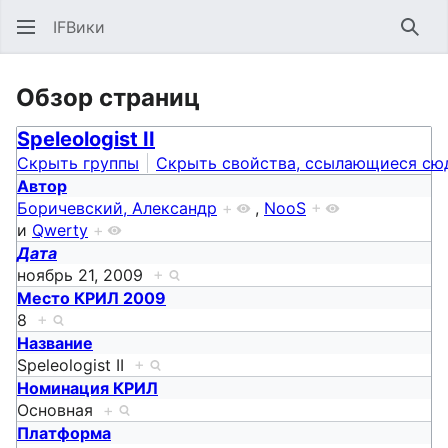
IFВики
Най
Обзор страниц
Speleologist II
Скрыть группы
Скрыть свойства, ссылающиеся сю
Автор
Боричевский, Александр
+
,
NooS
+
и
Qwerty
+
Дата
ноябрь 21, 2009
+
Место КРИЛ 2009
8
+
Название
Speleologist II
+
Номинация КРИЛ
Основная
+
Платформа