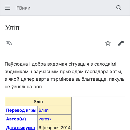
IFВики
Най
Уліп
Язык
Следить
Про
Паўсюдна і добра вядомая сітуацыя з салодкімі
абдымкамі і заўчасным прыходам гаспадара хаты,
з якой цяпер варта тэрмінова выблытвацца, пакуль
не ўзнялі на рогі.
Уліп
Перевод игры
Влип
Автор(ы)
veresk
Дата выпуска
6 февраля 2014