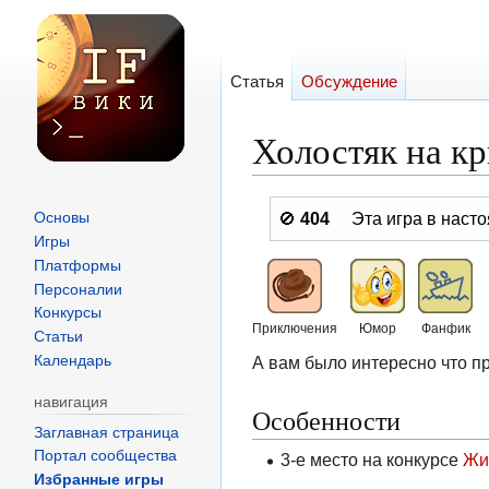
Статья
Обсуждение
Холостяк на к
Перейти
Перейти
🚫
404
Эта игра в нас
Основы
к
к
Игры
навигации
поиску
Платформы
Персоналии
Конкурсы
Приключения
Юмор
Фанфик
Статьи
А вам было интересно что п
Календарь
навигация
Особенности
Заглавная страница
Портал сообщества
3-е место на конкурсе
Жи
Избранные игры