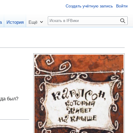
Создать учётную запись
Войти
П
а
История
Ещё
о
и
с
к
гда был?