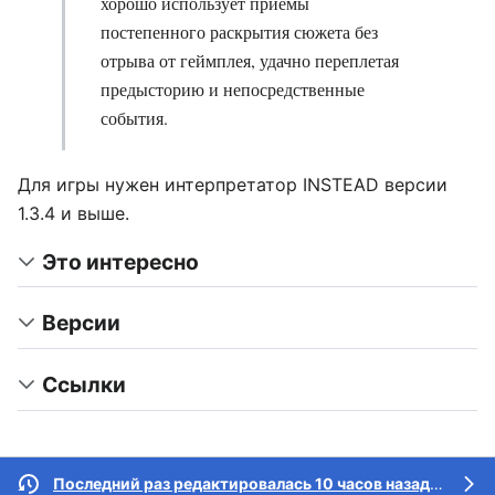
хорошо использует приемы
постепенного раскрытия сюжета без
отрыва от геймплея, удачно переплетая
предысторию и непосредственные
события.
Для игры нужен интерпретатор INSTEAD версии
1.3.4 и выше.
Это интересно
Версии
Ссылки
Последний раз редактировалась 10 часов назад
участн