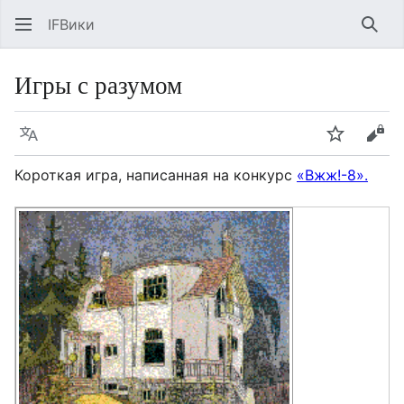
IFВики
Най
Игры с разумом
Язык
Следить
Про
Короткая игра, написанная на конкурс
«Вжж!-8».