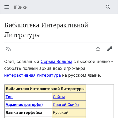
IFВики
Най
Библиотека Интерактивной
Литературы
Язык
Следить
Про
Сайт, созданный
Серым Волком
с высокой целью -
собрать полный архив всех игр жанра
интерактивная литература
на русском языке.
Библиотека Интерактивной Литературы
Тип
Сайты
Администратор(ы)
Сергей Скиба
Языки интерфейса
Русский