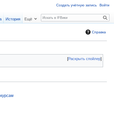
Создать учётную запись
Войти
П
а
История
Ещё
о
и
Справка
с
к
Раскрыть спойлер
нкурсам