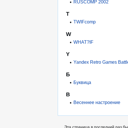
RUSCOMP 2002
T
TWIFcomp
W
WHAT?IF
Y
Yandex Retro Games Battl
Б
Буквица
В
Весеннее настроение
Эта страница в последний раз бы