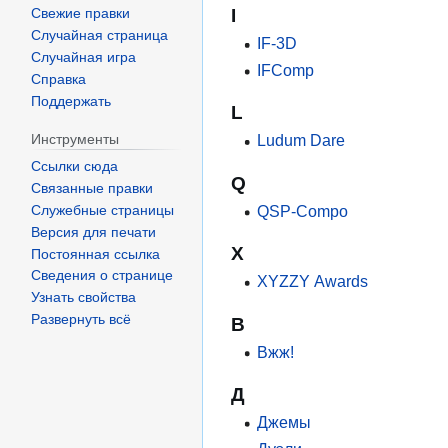
I
Свежие правки
Случайная страница
IF-3D
Случайная игра
IFComp
Справка
Поддержать
L
Ludum Dare
Инструменты
Ссылки сюда
Q
Связанные правки
QSP-Compo
Служебные страницы
Версия для печати
X
Постоянная ссылка
Сведения о странице
XYZZY Awards
Узнать свойства
Развернуть всё
В
Вжж!
Д
Джемы