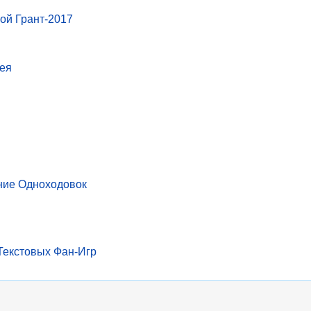
вой Грант-2017
ея
ние Одноходовок
Текстовых Фан-Игр