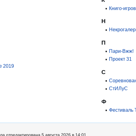
Книго-игро
Н
Некрогалер
П
Пари-Вжж!
Проект 31
e 2019
С
Соревнова
СтИЛуС
Ф
Фестиваль 
ла отредактирована 5 августа 2026 в 14:01.