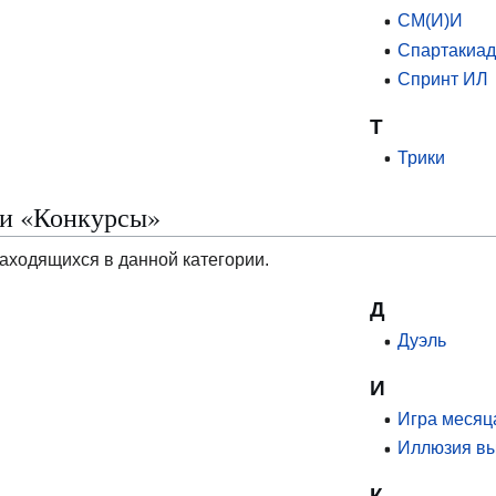
СМ(И)И
Спартакиад
Спринт ИЛ
Т
Трики
ии «Конкурсы»
находящихся в данной категории.
Д
Дуэль
И
Игра месяц
Иллюзия в
К