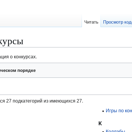
Читать
Просмотр код
курсы
ия о конкурсах.
ическом порядке
тся 27 подкатегорий из имеющихся 27.
Игры по ко
К
Коллабы