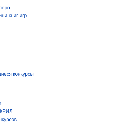
перо
ини-книг-игр
иеся конкурсы
т
 КРИЛ
нкурсов