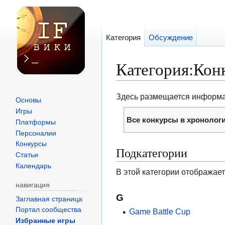
Категория
Обсуждение
Категория
:
Кон
Перейти
Перейти
Здесь размещается информац
Основы
к
к
Игры
Все конкурсы в хронолог
навигации
поиску
Платформы
Персоналии
Конкурсы
Подкатегории
Статьи
Календарь
В этой категории отображае
навигация
G
Заглавная страница
Портал сообщества
Game Battle Cup
Избранные игры