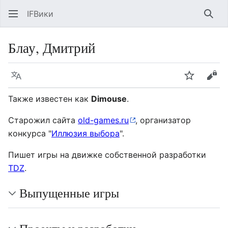
IFВики
Най
Блау, Дмитрий
Язык
Следить
Про
Также известен как
Dimouse
.
Старожил сайта
old-games.ru
, организатор
конкурса "
Иллюзия выбора
".
Пишет игры на движке собственной разработки
TDZ
.
Выпущенные игры