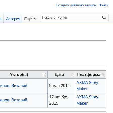
Создать учётную запись
Войти
П
а
История
Ещё
о
и
с
к
Автор(ы)
Дата
Платформа
AXMA Story
инов, Виталий
5 мая 2014
Maker
17 ноября
AXMA Story
инов, Виталий
2015
Maker