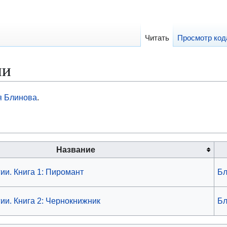
Читать
Просмотр код
ии
я Блинова
.
Название
ии. Книга 1: Пиромант
Бл
гии. Книга 2: Чернокнижник
Бл