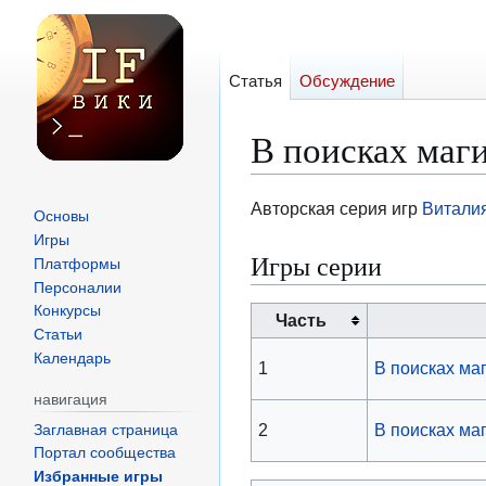
Статья
Обсуждение
В поисках маг
Перейти
Перейти
Авторская серия игр
Витали
Основы
к
к
Игры
Игры серии
навигации
поиску
Платформы
Персоналии
Конкурсы
Часть
Статьи
Календарь
1
В поисках маг
навигация
2
В поисках ма
Заглавная страница
Портал сообщества
Избранные игры