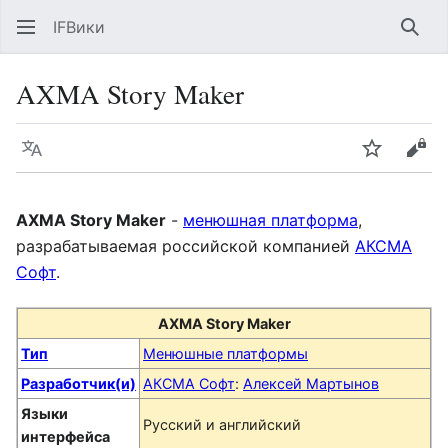
IFВики
Най
AXMA Story Maker
Язык
Следить
Про
AXMA Story Maker
-
менюшная платформа
,
разрабатываемая российской компанией
АКСМА
Софт
.
AXMA Story Maker
Тип
Менюшные платформы
Разработчик(и)
АКСМА Софт
:
Алексей Мартынов
Языки
Русский и английский
интерфейса