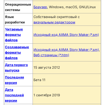
Операционные
Браузер
, Windows, macOS, GNU/Linux
системы
Язык
Собственный скриптовый с
разработки
визуальным редактором
Читаемые
форматы
Исходный код AXMA Story Maker (*.sm)
файлов
Создаваемые
Исходный код AXMA Story Maker (*.sm)
,
форматы
Веб-страницы (*.htm)
файлов
Дата первого
15 августа 2012
выпуска
Последняя
Бета 11
версия
Дата
последней
1 сентября 2019
версии