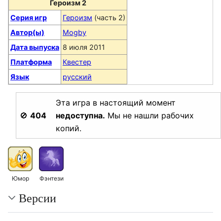
Героизм 2
Серия игр
Героизм
(часть 2)
Автор(ы)
Mogby
Дата выпуска
8 июля 2011
Платформа
Квестер
Язык
русский
Эта игра в настоящий момент
🚫
404
недоступна.
Мы не нашли рабочих
копий.
Юмор
Фэнтези
Версии