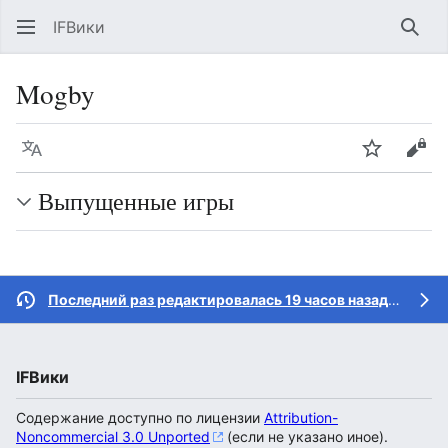
IFВики
Най
Mogby
Язык
Следить
Про
Выпущенные игры
Последний раз редактировалась 19 часов назад
участн
IFВики
Содержание доступно по лицензии
Attribution-
Noncommercial 3.0 Unported
(если не указано иное).