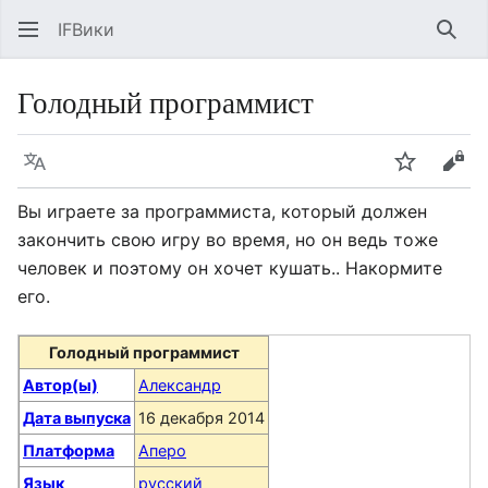
IFВики
Най
Голодный программист
Язык
Следить
Про
Вы играете за программиста, который должен
закончить свою игру во время, но он ведь тоже
человек и поэтому он хочет кушать.. Накормите
его.
Голодный программист
Автор(ы)
Александр
Дата выпуска
16 декабря 2014
Платформа
Аперо
Язык
русский