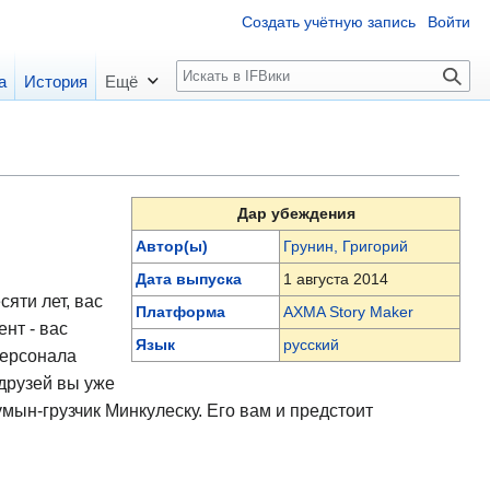
Создать учётную запись
Войти
П
а
История
Ещё
о
и
с
к
Дар убеждения
Автор(ы)
Грунин, Григорий
Дата выпуска
1 августа 2014
яти лет, вас
Платформа
AXMA Story Maker
нт - вас
Язык
русский
персонала
 друзей вы уже
умын-грузчик Минкулеску. Его вам и предстоит