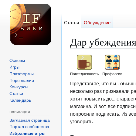
Статья
Обсуждение
Дар убеждени
Перейти
Перейти
Основы
к
к
Игры
навигации
поиску
Платформы
Повседневность
Профессии
Персоналии
Представьте, что вы - обычн
Конкурсы
несколько раз признавали ра
Статьи
хотят повысить до... старше
Календарь
магазина. И вот, все подпис
навигация
попросили подписать. Из все
Заглавная страница
уговорить.
Портал сообщества
Избранные игры