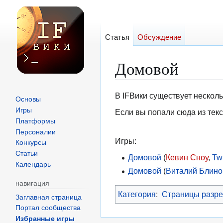
Статья
Обсуждение
Домовой
Перейти
Перейти
В IFВики существует несколь
Основы
к
к
Игры
Если вы попали сюда из текс
навигации
поиску
Платформы
Персоналии
Игры:
Конкурсы
Статьи
Домовой
(
Кевин Сноу
,
Tw
Календарь
Домовой
(
Виталий Блино
навигация
Категория
:
Страницы разре
Заглавная страница
Портал сообщества
Избранные игры