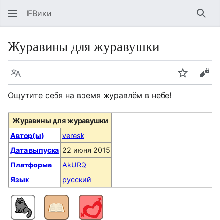
IFВики
Най
Журавины для журавушки
Язык
Следить
Про
Ощутите себя на время журавлём в небе!
Журавины для журавушки
Автор(ы)
veresk
Дата выпуска
22 июня 2015
Платформа
AkURQ
Язык
русский