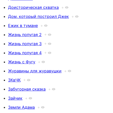
Доисторическая схватка
+
Дом, который построил Джек
+
Ежик в тумане
+
Жизнь попугая 2
+
Жизнь попугая 3
+
Жизнь попугая 4
+
Жизнь с Фугу
+
Журавины для журавушки
+
ЗКвЧК
+
Забугорная сказка
+
Зайчик
+
Земли Адама
+