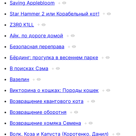
Saving Applebloom
+
Star Hammer 2 или Корабельный кот!
+
Z3R0 K1LL
+
Айк, по дороге домой
+
Безопасная переправа
+
Бёрдинг: прогулка в весеннем парке
+
В поисках Сэма
+
Вазелин
+
Викторина о кошках: Породы кошек
+
Возвращение квантового кота
+
Возвращение оборотня
+
Возвращение хомяка Семена
+
Волк, Коза и Капуста (Коротенко, Данил)
+