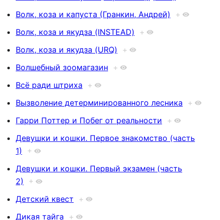
Волк, коза и капуста (Гранкин, Андрей)
+
Волк, коза и якудза (INSTEAD)
+
Волк, коза и якудза (URQ)
+
Волшебный зоомагазин
+
Всё ради штриха
+
Вызволение детерминированного лесника
+
Гарри Поттер и Побег от реальности
+
Девушки и кошки. Первое знакомство (часть
1)
+
Девушки и кошки. Первый экзамен (часть
2)
+
Детский квест
+
Дикая тайга
+