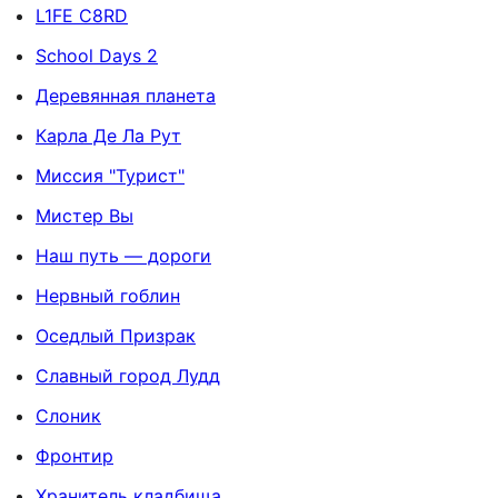
L1FE C8RD
School Days 2
Деревянная планета
Карла Де Ла Рут
Миссия "Турист"
Мистер Вы
Наш путь — дороги
Нервный гоблин
Оседлый Призрак
Славный город Лудд
Слоник
Фронтир
Хранитель кладбища