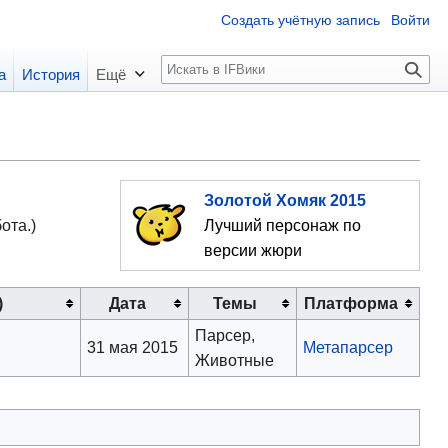
Создать учётную запись
Войти
П
а
История
Ещё
о
и
с
к
Золотой Хомяк 2015
Лучший персонаж по
ота.)
версии жюри
)
Дата
Темы
Платформа
Парсер,
31 мая 2015
Метапарсер
Животные