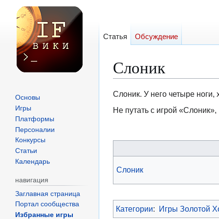
Статья
Обсуждение
Слоник
Перейти
Перейти
Слоник. У него четыре ноги, х
Основы
к
к
Игры
Не путать с игрой «Слоник»,
навигации
поиску
Платформы
Персоналии
Конкурсы
Статьи
Календарь
Слоник
навигация
Заглавная страница
Портал сообщества
Категории
:
Игры Золотой Х
Избранные игры