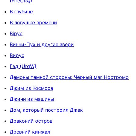
(FireURQ)
В глубине
В ловушке времени
Вірус
Винни-Пух и другие звери
Вирус
Гэд (UrqW)
Демоны темной стороны: Черный маг Ностромо
Джим из Космоса
Джинн из машины
Дом, который построил Джек
Драконий остров
Древний кинжал