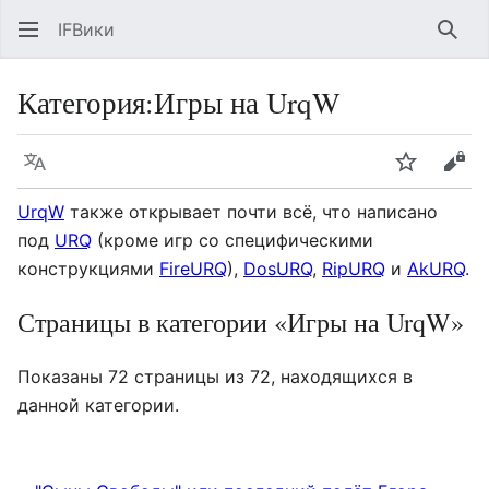
IFВики
Най
Категория
:
Игры на UrqW
Язык
Следить
Про
UrqW
также открывает почти всё, что написано
под
URQ
(кроме игр со специфическими
конструкциями
FireURQ
),
DosURQ
,
RipURQ
и
AkURQ
.
Страницы в категории «Игры на UrqW»
Показаны 72 страницы из 72, находящихся в
данной категории.