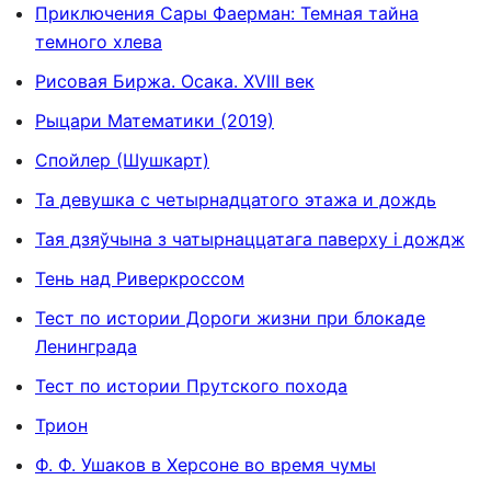
Приключения Сары Фаерман: Темная тайна
темного хлева
Рисовая Биржа. Осака. XVIII век
Рыцари Математики (2019)
Спойлер (Шушкарт)
Та девушка с четырнадцатого этажа и дождь
Тая дзяўчына з чатырнаццатага паверху і дождж
Тень над Риверкроссом
Тест по истории Дороги жизни при блокаде
Ленинграда
Тест по истории Прутского похода
Трион
Ф. Ф. Ушаков в Херсоне во время чумы