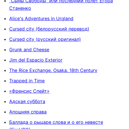
"Сыны Свободы" или последний полёт Егора
Станенко
Alice's Adventures in Urqland
Cursed city (белорусский перевод)
Cursed city (русский оригинал)
Grunk and Cheese
Jim del Espacio Exterior
The Rice Exchange. Osaka. 18th Century
Trapped in Time
«Френсис Спейт»
Адская суббота
Апошняя справа
Баллада о рыцаре слова и о его невесте