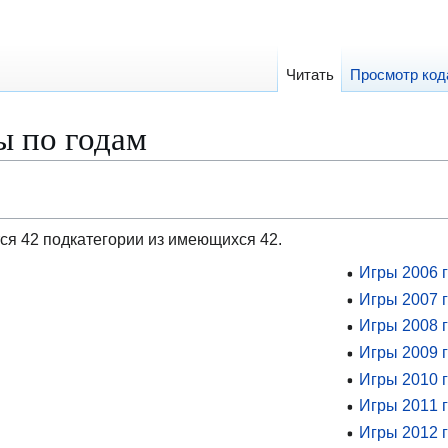
Читать
Просмотр код
ы по годам
тся 42 подкатегории из имеющихся 42.
Игры 2006 
Игры 2007 
Игры 2008 
Игры 2009 
Игры 2010 
Игры 2011 
Игры 2012 