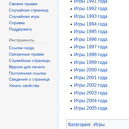
Игры 1991 года
Свежие правки
Игры 1992 года
Случайная страница
Игры 1993 года
Случайная игра
Справка
Игры 1994 года
Поддержать
Игры 1995 года
Игры 1996 года
Инструменты
Игры 1997 года
Ссылки сюда
Игры 1998 года
Связанные правки
Служебные страницы
Игры 1999 года
Версия для печати
Игры 2000 года
Постоянная ссылка
Игры 2001 года
Сведения о странице
Игры 2002 года
Узнать свойства
Игры 2003 года
Игры 2004 года
Игры 2005 года
Категория
:
Игры