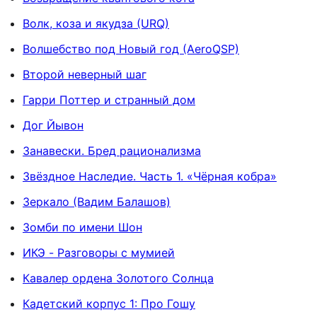
Волк, коза и якудза (URQ)
Волшебство под Новый год (AeroQSP)
Второй неверный шаг
Гарри Поттер и странный дом
Дог Йывон
Занавески. Бред рационализма
Звёздное Наследие. Часть 1. «Чёрная кобра»
Зеркало (Вадим Балашов)
Зомби по имени Шон
ИКЭ - Разговоры с мумией
Кавалер ордена Золотого Солнца
Кадетский корпус 1: Про Гошу