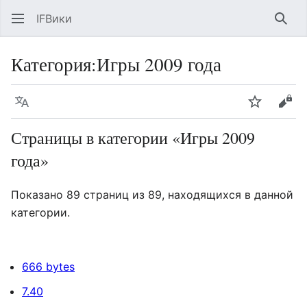
IFВики
Най
Категория
:
Игры 2009 года
Язык
Следить
Про
Страницы в категории «Игры 2009
года»
Показано 89 страниц из 89, находящихся в данной
категории.
666 bytes
7.40