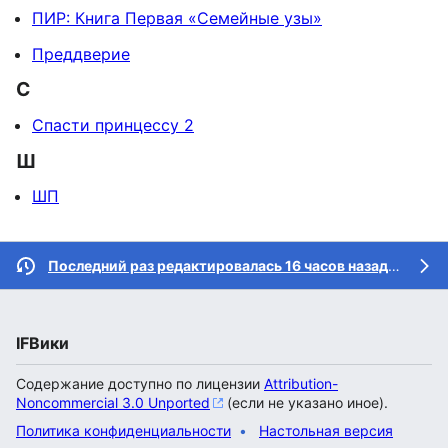
ПИР: Книга Первая «Семейные узы»
Преддверие
С
Спасти принцессу 2
Ш
ШП
Последний раз редактировалась 16 часов назад
участн
IFВики
Содержание доступно по лицензии
Attribution-
Noncommercial 3.0 Unported
(если не указано иное).
Политика конфиденциальности
Настольная версия