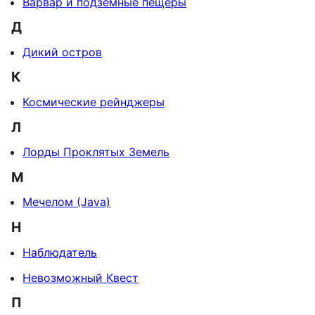
Варвар и подземные пещеры
Д
Дикий остров
К
Космические рейнджеры
Л
Лорды Проклятых Земель
М
Мечелом (Java)
Н
Наблюдатель
Невозможный Квест
П