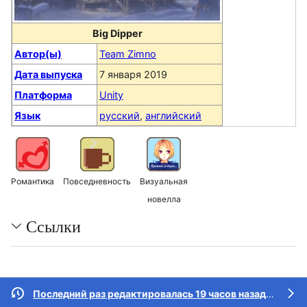
Big Dipper
Автор(ы)
Team Zimno
Дата выпуска
7 января 2019
Платформа
Unity
Язык
русский
,
английский
Романтика
Повседневность
Визуальная
новелла
Ссылки
Последний раз редактировалась 19 часов назад
участн