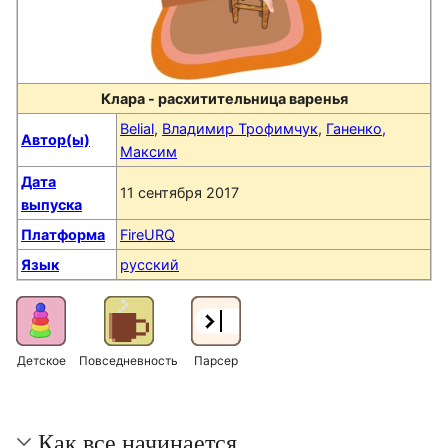
Клара - расхитительница варенья
Belial
,
Владимир Трофимчук
,
Ганенко,
Автор(ы)
Максим
Дата
11 сентября 2017
выпуска
Платформа
FireURQ
Язык
русский
Детское
Повседневность
Парсер
Как все начинается