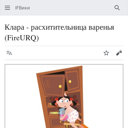
IFВики
Най
Клара - расхитительница варенья
(FireURQ)
Язык
Следить
Про