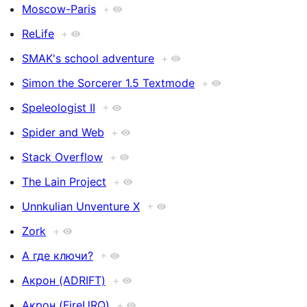
Moscow-Paris
+
ReLife
+
SMAK's school adventure
+
Simon the Sorcerer 1.5 Textmode
+
Speleologist II
+
Spider and Web
+
Stack Overflow
+
The Lain Project
+
Unnkulian Unventure X
+
Zork
+
А где ключи?
+
Акрон (ADRIFT)
+
Акрон (FireURQ)
+