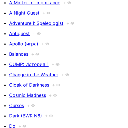
A Matter of Importance
+
A Night Guest
+
Adventure I: Speleologist
+
Antiquest
+
Apollo (игра)
+
Balances
+
CUMP: История 1
+
Change in the Weather
+
Cloak of Darkness
+
Cosmic Madness
+
Curses
+
Dark (BWR N6)
+
Do
+