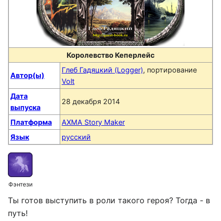
Королевство Кеперлейс
Глеб Гадяцкий (Logger)
, портирование
Автор(ы)
Volt
Дата
28 декабря 2014
выпуска
Платформа
AXMA Story Maker
Язык
русский
Фэнтези
Ты готов выступить в роли такого героя? Тогда - в
путь!