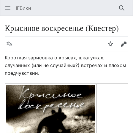
IFВики
Най
Крысиное воскресенье (Квестер)
Язык
Следить
Про
Короткая зарисовка о крысах, шкатулках,
случайных (или не случайных?) встречах и плохом
предчувствии.