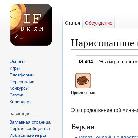
Статья
Обсуждение
Нарисованное 
Перейти
Перейти
🚫
404
Эта игра в нас
Основы
к
к
Игры
навигации
поиску
Платформы
Персоналии
Конкурсы
Приключения
Статьи
Календарь
Это продолжение той мини-иг
навигация
Заглавная страница
Версии
Портал сообщества
Избранные игры
Играть онлайн на Квесте