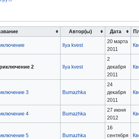
азвание
Автор(ы)
Дата
П
20 марта
иключение
Ilya kvest
Кв
2011
2
риключение 2
Ilya kvest
декабря
Кв
2011
24
иключение 3
Bumazhka
декабря
Кв
2011
27 июня
иключение 4
Bumazhka
Кв
2012
16
иключение 5
Bumazhka
сентября
Кв