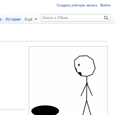
Создать учётную запись
Войти
П
а
История
Ещё
о
и
с
к