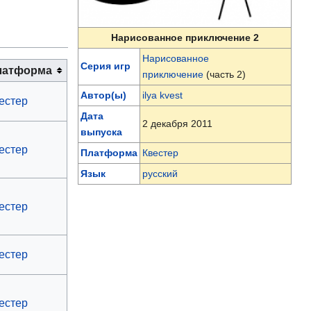
Нарисованное приключение 2
Нарисованное
Серия игр
латформа
приключение
(часть 2)
Автор(ы)
ilya kvest
естер
Дата
2 декабря 2011
выпуска
естер
Платформа
Квестер
Язык
русский
естер
естер
естер