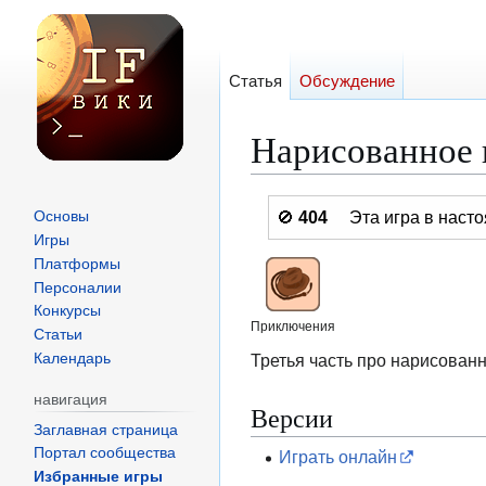
Статья
Обсуждение
Нарисованное 
Перейти
Перейти
🚫
404
Эта игра в нас
Основы
к
к
Игры
навигации
поиску
Платформы
Персоналии
Конкурсы
Приключения
Статьи
Третья часть про нарисованн
Календарь
навигация
Версии
Заглавная страница
Портал сообщества
Играть онлайн
Избранные игры