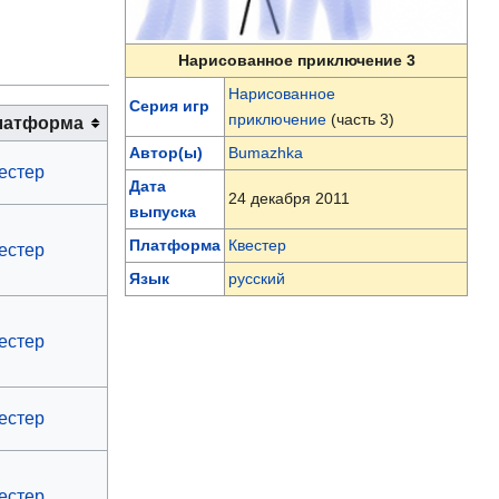
Нарисованное приключение 3
Нарисованное
Серия игр
приключение
(часть 3)
латформа
Автор(ы)
Bumazhka
естер
Дата
24 декабря 2011
выпуска
Платформа
Квестер
естер
Язык
русский
естер
естер
естер