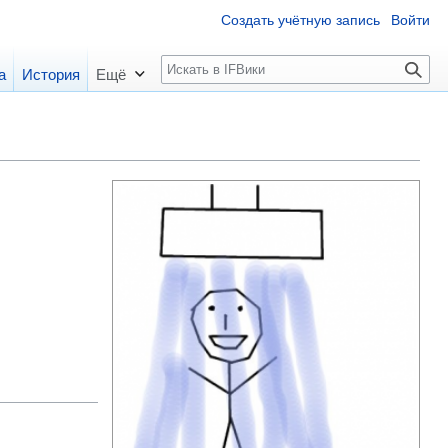
Создать учётную запись
Войти
П
а
История
Ещё
о
и
с
к