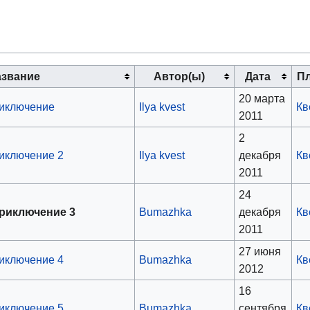
азвание
Автор(ы)
Дата
П
20 марта
иключение
Ilya kvest
Кв
2011
2
иключение 2
Ilya kvest
декабря
Кв
2011
24
риключение 3
Bumazhka
декабря
Кв
2011
27 июня
иключение 4
Bumazhka
Кв
2012
16
иключение 5
Bumazhka
сентября
Кв