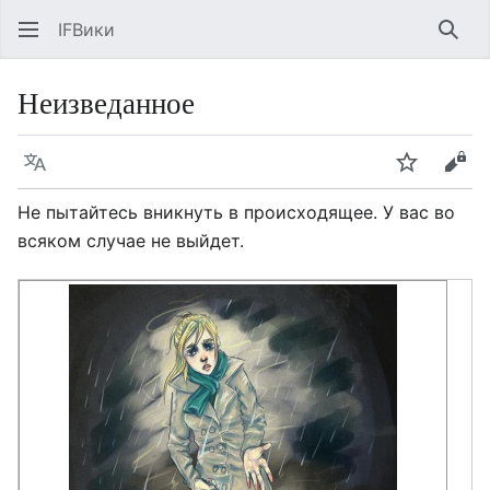
IFВики
Най
Неизведанное
Язык
Следить
Про
Не пытайтесь вникнуть в происходящее. У вас во
всяком случае не выйдет.