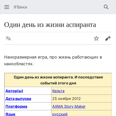
IFВики
Най
Один день из жизни аспиранта
Язык
Следить
Про
Наноразмерная игра, про жизнь работающих в
нанообластях.
Один день из жизни аспиранта. И последствия
событий этого дня
Автор(ы)
Кельта
Дата выпуска
25 ноября 2012
Платформа
AXMA Story Maker
Язык
русский