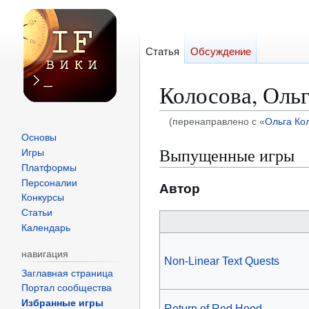
Статья
Обсуждение
Колосова, Оль
(перенаправлено с «
Ольга Ко
Основы
Перейти
Перейти
Выпущенные игры
Игры
к
к
Платформы
навигации
поиску
Персоналии
Автор
Конкурсы
Статьи
Календарь
навигация
Non-Linear Text Quests
Заглавная страница
Портал сообщества
Избранные игры
Return of Red Hood