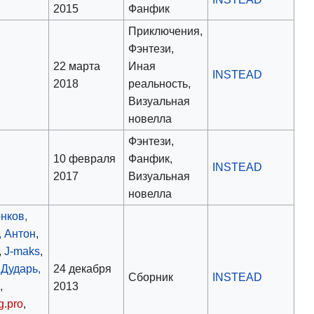
2015
Фанфик
Приключения,
Фэнтези,
22 марта
Иная
INSTEAD
2018
реальность,
Визуальная
новелла
Фэнтези,
10 февраля
Фанфик,
INSTEAD
2017
Визуальная
новелла
нков,
, Антон
,
,
J-maks
,
,
Дударь,
24 декабря
Сборник
INSTEAD
n
,
2013
g.pro
,