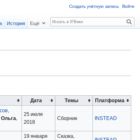
Создать учётную запись
Войти
П
а
История
Ещё
о
и
с
к
Дата
Темы
Платформа
сов,
25 июля
 Ольга
,
Сборник
INSTEAD
2018
19 января
Сказка,
INSTEAD