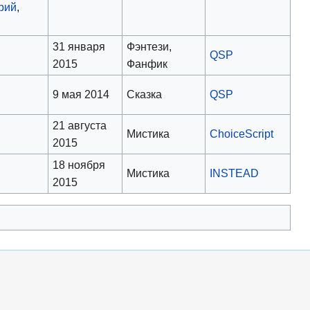
рий
,
31 января
Фэнтези,
QSP
2015
Фанфик
9 мая 2014
Сказка
QSP
21 августа
Мистика
ChoiceScript
2015
18 ноября
Мистика
INSTEAD
2015