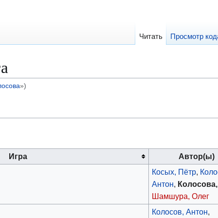
Читать
Просмотр код
га
лосова
»)
Игра
Автор(ы)
Косых, Пётр
,
Коло
Антон
,
Колосова,
Шамшура, Олег
Колосов, Антон
,