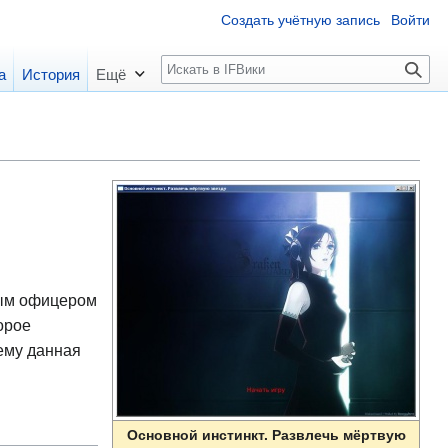
Создать учётную запись
Войти
П
а
История
Ещё
о
и
с
к
ным офицером
орое
 ему данная
Основной инстинкт. Развлечь мёртвую