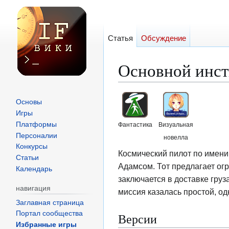
Статья
Обсуждение
Основной инст
Перейти
Перейти
Основы
к
к
Игры
навигации
поиску
Платформы
Фантастика
Визуальная
Персоналии
новелла
Конкурсы
Космический пилот по имен
Статьи
Адамсом. Тот предлагает ог
Календарь
заключается в доставке груз
навигация
миссия казалась простой, од
Заглавная страница
Портал сообщества
Версии
Избранные игры