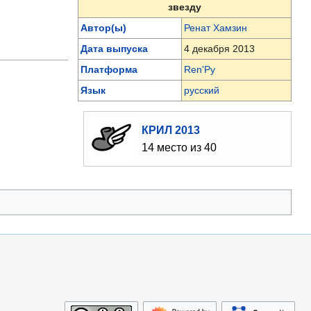
звезду
Автор(ы)
Ренат Хамзин
Дата выпуска
4 декабря 2013
Платформа
Ren'Py
Язык
русский
КРИЛ 2013
14 место из 40