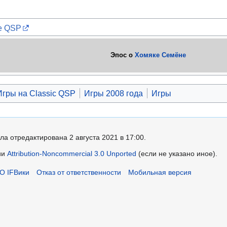
ге QSP
Эпос о
Хомяке Семёне
Игры на Classic QSP
Игры 2008 года
Игры
ла отредактирована 2 августа 2021 в 17:00.
ии
Attribution-Noncommercial 3.0 Unported
(если не указано иное).
О IFВики
Отказ от ответственности
Мобильная версия