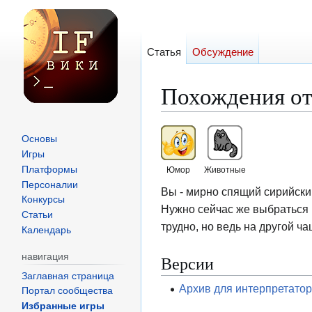
Статья
Обсуждение
Похождения от
Перейти
Перейти
Основы
к
к
Игры
навигации
поиску
Платформы
Юмор
Животные
Персоналии
Вы - мирно спящий сирийский
Конкурсы
Нужно сейчас же выбраться из
Статьи
трудно, но ведь на другой ча
Календарь
навигация
Версии
Заглавная страница
Архив для интерпретато
Портал сообщества
Избранные игры