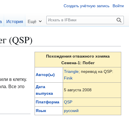
Создать учётную запись
Войти
П
а
История
Ещё
о
и
ег (QSP)
с
к
Похождения отважного хомяка
Семена-1: Побег
Triangle
; перевод на QSP:
Автор(ы)
Finik
ли в клетку.
ла. Все это
Дата
5 августа 2008
выпуска
Платформа
QSP
Язык
русский