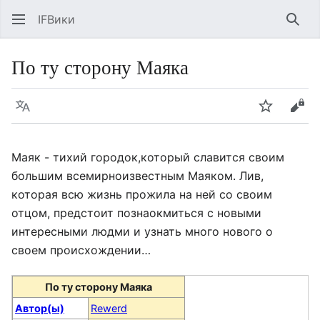
IFВики
Най
По ту сторону Маяка
Язык
Следить
Про
Маяк - тихий городок,который славится своим
большим всемирноизвестным Маяком. Лив,
которая всю жизнь прожила на ней со своим
отцом, предстоит познаокмиться с новыми
интересными людми и узнать много нового о
своем происхождении…
По ту сторону Маяка
Автор(ы)
Rewerd