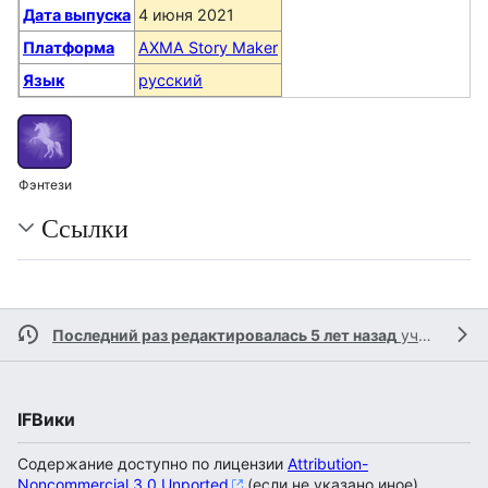
Дата выпуска
4 июня 2021
Платформа
AXMA Story Maker
Язык
русский
Фэнтези
Ссылки
Последний раз редактировалась 5 лет назад
участником
IFВики
Содержание доступно по лицензии
Attribution-
Noncommercial 3.0 Unported
(если не указано иное).