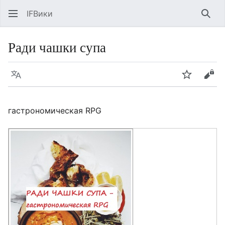
IFВики
Най
Ради чашки супа
Язык
Следить
Про
гастрономическая RPG