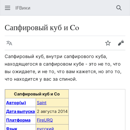
IFВики
Най
Сапфировый куб и Co
Язык
Следить
Про
Сапфировый куб, внутри сапфирового куба,
находящегося в сапфировом кубе - это не то, что
вы ожидаете, и не то, что вам кажется, но это то,
что находится у вас за спиной.
Сапфировый куб и Co
Автор(ы)
Saint
Дата выпуска
2 августа 2014
Платформа
FireURQ
Язык
русский